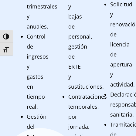
Solicitud
trimestrales
y
y
y
bajas
renovació
anuales.
de
de
Control
personal,
ALTERNAR ALTO CONTRASTE
licencia
de
gestión
ALTERNAR TAMAÑO DE LETRA
de
ingresos
de
apertura
y
ERTE
y
gastos
y
actividad.
en
sustituciones.
Declaraci
tiempo
Contrataciones
responsab
real.
temporales,
sanitaria.
Gestión
por
Tramitaci
del
jornada,
de