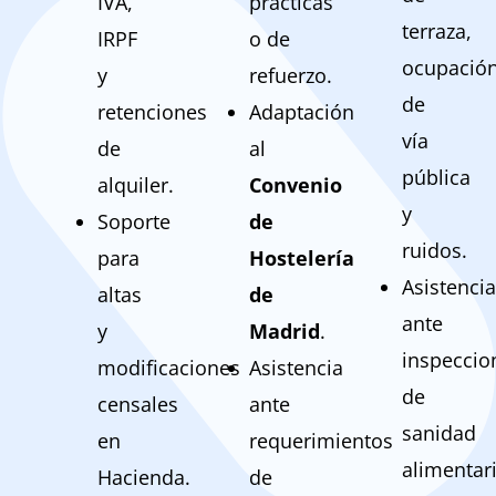
IVA,
prácticas
terraza,
IRPF
o de
ocupació
y
refuerzo.
de
retenciones
Adaptación
vía
de
al
pública
alquiler.
Convenio
y
Soporte
de
ruidos.
para
Hostelería
Asistencia
altas
de
ante
y
Madrid
.
inspeccio
modificaciones
Asistencia
de
censales
ante
sanidad
en
requerimientos
alimentari
Hacienda.
de